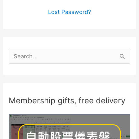
Lost Password?
S
e
a
r
c
Membership gifts, free delivery
h
f
o