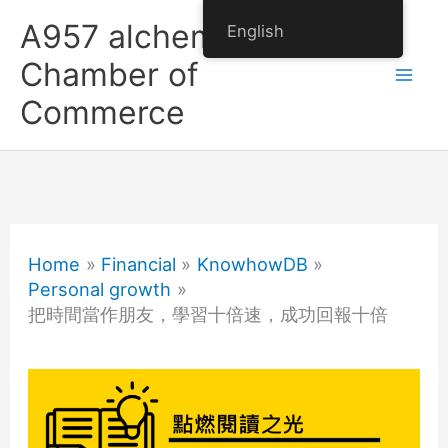
Skip
A957 alchemy
English
to
Chamber of
content
Commerce
Home
Financial
KnowhowDB
Personal growth
把時間當作朋友，學習十倍速，成功回報十倍