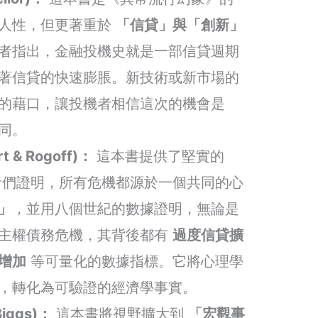
調人性，但更著重於
「信貸」與「創新」
者指出，金融投機史就是一部信貸週期
著信貸的快速膨脹。新技術或新市場的
的藉口，讓投機者相信這次的機會是
同。
 & Rogoff)：
這本書提供了堅實的
們證明，所有危機都源於一個共同的心
」
，並用八個世紀的數據證明，無論是
是主權債務危機，其背後都有
過度信貸擴
增加
等可量化的數據指標。它將心理學
，轉化為可驗證的經濟學事實。
ggs)：
這本書將視野擴大到
「宏觀事