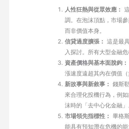
人性狂熱與從眾效應：
這
調。在泡沫頂點，市場參
而非價值本身。
信貸過度擴張：
這是最具
入探討。所有大型金融危
資產價格與基本面脫鉤：
漲速度遠超其內在價值（
新故事與新敘事：
錢斯勒
來合理化投機行為，例如
沫時的「去中心化金融」
市場領先指標性：
畢格斯
能具有預知潛在危機的能