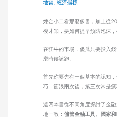
地雷
,
經濟指標
煉金小二看那麼多書，加上從2
後才知，要如何提早預防泡沫，
在狂牛的市場，傻瓜只要投入錢
麼時候該跑。
首先你要先有一個基本的認知，
巧，衝浪兩次後，第三次常是瘋
這四本書從不同角度探討了金融
地一致：
儘管金融工具、國家和