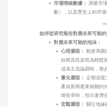
市場情緒數據：
測量市場
數），以及歷史上的市場
如何從研究報告對應未來可能的
對應未來可能的泡沫：
心理層面：
觀察周圍
始將其投資視為輕鬆
成為主流論調時，務
量化層面：
定期追蹤
產或新興產業相關的信
增長率時，預示著潛
宏觀層面：
關注地緣