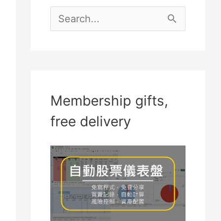
S
e
a
r
c
Membership gifts,
h
free delivery
f
o
r
: