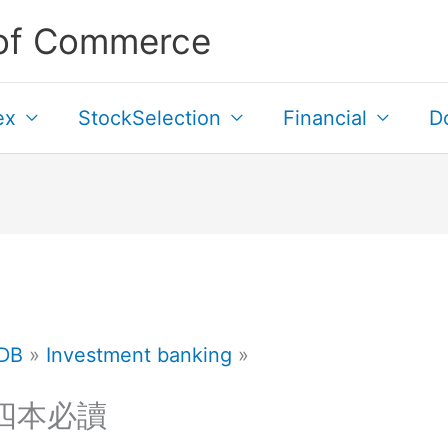
of Commerce
ex
StockSelection
Financial
D
DB
Investment banking
四本必讀