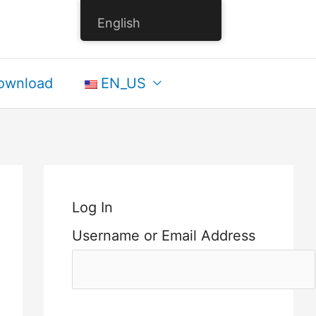
English
ownload
EN_US
Log In
Username or Email Address