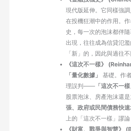
現代版延伸。它同樣強
在投機狂潮中的作用。作
史，每一次的泡沫都伴隨
出現，往往成為信貸氾濫
「新」的，因此與過往不
《這次不一樣》 (Reinhart
「量化數據」
基礎。作者
理誤判——
「這次不一樣
股票泡沫、房產泡沫還
張、政府或民間債務快速
上的「這次不一樣」謬論
《財富、戰爭與智慧》 (Bi