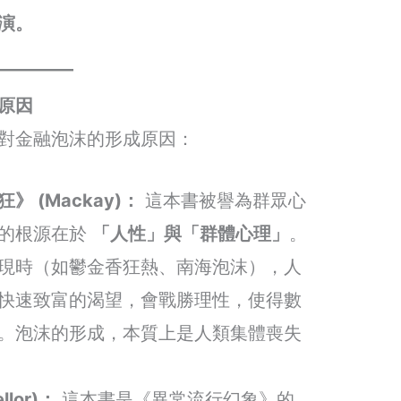
演。
原因
對金融泡沫的形成原因：
 (Mackay)：
這本書被譽為群眾心
沫的根源在於
「人性」與「群體心理」
。
現時（如鬱金香狂熱、南海泡沫），人
快速致富的渴望，會戰勝理性，使得數
。泡沫的形成，本質上是人類集體喪失
lor)：
這本書是《異常流行幻象》的